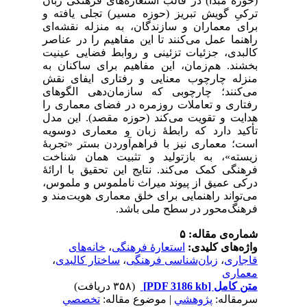
(حوزه مبدأ) در قالب استعاره‌های فرهنگی زبان
ترکیِ گویش تبریز (حوزه مسیر) تجلی یافته و
برای معماران و سازندگان، به منزله نقشه‌ای
راهنما عمل می‌کنند تا این مفاهیم را در عناصر
کالبدی، جزئیات تزئینی و روابط فضایی عینیت
بخشند. هم‌زمان، این مفاهیم برای ساکنان به
منزله چارچوب معنایی و رفتاری ایفای نقش
می‌کنند؛ چارچوبی که سازمان‌دهی الگوهای
رفتاری و تعاملات روزمره در فضای معماری را
هدایت و تقویت می‌کند (حوزه مقصد). این مدل
تأکید دارد که رابطۀ زبان و معماری دوسویه
است؛ معماری نیز با فراهم‌آوردن بستر «تجربۀ
زیسته»، به بازتولید و تثبیت همان شناخت
فرهنگی کمک می‌کند. نتایج این تحقیق با ارائۀ
درکی عمیق از پیوند میراث ناملموس و ملموس،
می‌تواند راهنمایی برای خلق معماری هویت‌مند و
فرهنگ‌محور در سطح ملی باشد.
شماره‌ی مقاله: ۵
واژه‌های کلیدی:
استعارۀ فرهنگی
،
خانه‌های
قاجاری
،
زبان‌شناسی فرهنگی
،
ساختار کالبدی
،
معماری
متن کامل
[PDF 3186 kb]
(۳۵۸ دریافت)
سرمقاله:
پژوهشي
| موضوع مقاله:
تخصصي