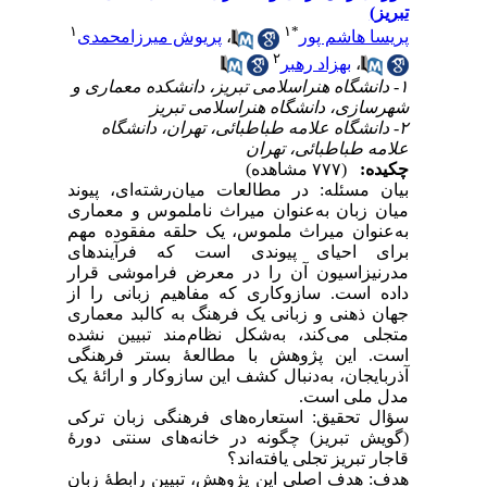
تبریز)
۱
۱
*
پریسا هاشم پور
،
پریوش میرزامحمدی
۲
،
بهزاد رهبر
۱- دانشگاه هنر‌اسلامی تبریز، دانشکده معماری و
شهرسازی، دانشگاه هنر‌اسلامی تبریز
۲- دانشگاه علامه طباطبائی، تهران، دانشگاه
علامه طباطبائی، تهران
چکیده:
(۷۷۷ مشاهده)
بیان مسئله: در مطالعات میان‌رشته‌ای، پیوند
میان زبان به‌عنوان میراث ناملموس و معماری
به‌عنوان میراث ملموس، یک حلقه مفقوده مهم
برای احیای پیوندی است که فرآیندهای
مدرنیزاسیون آن را در معرض فراموشی قرار
داده است. سازوکاری که مفاهیم زبانی را از
جهان ذهنی و زبانی یک فرهنگ به کالبد معماری
متجلی می‌کند، به‌شکل نظام‌مند تبیین نشده
است. این پژوهش با مطالعۀ بستر فرهنگی
آذربایجان، به‌دنبال کشف این سازوکار و ارائۀ یک
مدل ملی است.
سؤال تحقیق: استعاره‌های فرهنگی زبان ترکی
(گویش تبریز) چگونه در خانه‌های سنتی دورۀ
قاجار تبریز تجلی یافته‌اند؟
هدف: هدف اصلی این پژوهش، تبیین رابطۀ زبان