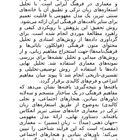
و معماری در فرهنگ ایرانی است. با تحلیل
استعاره‌های زبان ترکی و تطبیق آن با خانه‌های
سنتی تبریز، یک مدل مفهومی با قابلیت تعمیم
برای سایر بافت‌های فرهنگی ایران ارائه می‌شود.
روش تحقیق: این پژوهش با رویکردی کیفی و
راهبرد مطالعۀ موردی انجام شده است. برای
گردآوری داده‌ها از روش‌های اسنادی و تحلیل
محتوای متون فرهنگی (فولکلور، بایاتی‌ها و
فرهنگ‌نامه‌ها) جهت استخراج مفاهیم زبانی، و از
روش‌های میدانی و تحلیل نقشه‌ها برای بررسی
نمونه‌های معماری استفاده شد. تحلیل نهایی
داده‌ها با استفاده از روش توصیفی-تحلیلی و
تفسیری-تاریخی انجام شد تا پیوند میان مفاهیم
انتزاعی و فرم‌های کالبدی برقرار گردد.
یافته‌ها و نتیجه‌گیری: یافته‌ها نشان می‌دهد که
مفاهیم فرهنگی در یک ساختار منسجم و سه‌لایه
(باورهای بنیادین، هنجارهای اجتماعی، و تجلی
کالبدی) به‌وضوح از طریق استعاره‌های زبان
ترکی در معماری خانه‌های سنتی تبریز انعکاس
یافته‌اند. دستاورد نهایی، ارائۀ مدل مفهومی
«جهان ذهنی (مبدأ) ← زبان (مسیر) ← معماری
(مقصد)» است که این فرآیند شناختی را تبیین
می‌کند؛ باورهای بنیادین و هنجارهای اجتماعی