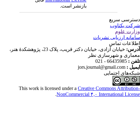
بازنشر است.
 سریع
کتاوب
لوم
رزیابی نشریات
 تماس
خیابان آزادی، خیابان دکتر قریب، پلاک 23، پژوهشکدۀ هنر،
و شهرسازی نظر
66435985 - 
jors.journal@gmail.co
 اجتمایی
This work is licensed under a
Creative Commons Attr
.
NonCommercial ۴,۰ International