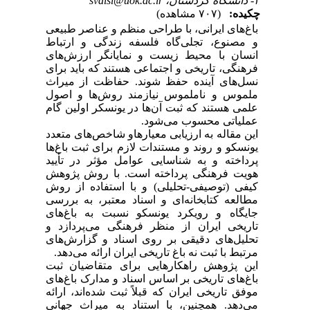
۲- دانشگاه کردستان، svaisi@uok.ac.ir
چکیده:
(۷۰۷ مشاهده)
باغ‌های ایرانی، با طراحی منظم و عناصر طبیعی
و مصنوع، تجلی‌گاه فلسفه زندگی و ارتباط
انسان با محیط زیست و نمایانگر ارزش‌های
فرهنگی، تاریخی و اجتماعی هستند که باید برای
نسل‌های آینده حفظ شوند. حفاظت از میراث
ملموس و ناملموس نیازمند روش‌ها و اصول
علمی هستند که ثبت آن‌ها در یونسکر اولین گام
عملیاتی محسوب می‌شود.
این مقاله به ارزیابی معیارهاو شاخص‌های متعدد
یونسکو و روند و مستندات لازم برای ثبت باغ‌ها
پرداخته و به شناسایی عوامل مؤثر در تأیید
هویت فرهنگی پرداخته است. با روش پژوهش
کیفی (توصیفی-تحلیلی) و با استفاده از روش
مطالعه کتابخانه‌ای و اسناد معتبر، به بررسی
جایگاه و رویکرد یونسکو نسبت به باغ‌های
تاریخی ایران از منظر فرهنگی می‌پردازد و
تحلیل‌های دقیقی بر روی اسناد و گزارش‌های
مرتبط با ثبت نه باغ تاریخی ایران ارائه می‌دهد.
این پژوهش راهکارهایی برای متقاضیان ثبت
باغ‌های تاریخی بر اساس اسناد و مدارک باغ‌های
موفق تاریخی ایران که قبلاً ثبت شده‌اند، ارائه
می‌دهد. همچنین، با استناد به میراث جهانی