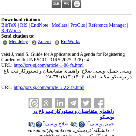
Download citation:
BibTeX
|
RIS
|
EndNote
|
Medlars
|
ProCite
|
Reference Mana
RefWorks
Send citation to:
Mendeley
Zotero
RefWorks
vaisi J, vaisi S. Guide for Applicants and Agenda for Register
Garden with UNESCO. JORS 2025; 3 (8) : 4
URL:
http://jors-sj.com/article-1-86-fa.html
میل، ویسی صلاح. راهنمای متقاضیان و دستورکار ثبت باغ
 مکتب احیاء. ۱۴۰۴; ۳ (۸) :۳۹-۲۸
URL:
http://jors-sj.com/article-۱-۸۶-fa.html
راهنمای متقاضیان و دستورکار ثبت باغ در
یونسکو
۲
۱
*
جمیل ویسی
،
صلاح ویسی
۱- دانشگاه کردستان، vaisijamil@gmail.com