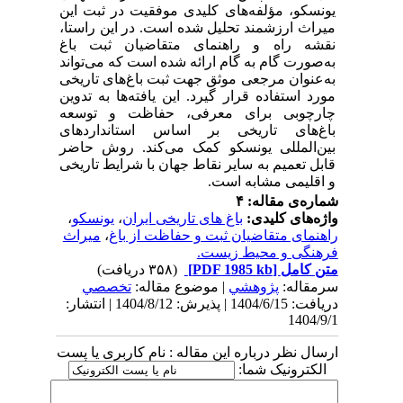
یونسکو، مؤلفه‌های کلیدی موفقیت در ثبت این
میراث ارزشمند تحلیل شده است. در این راستا،
نقشه راه و راهنمای متقاضیان ثبت باغ
به‌صورت گام به گام ارائه شده است که می‌تواند
به‌عنوان مرجعی موثق جهت ثبت باغ‌های تاریخی
مورد استفاده قرار گیرد. این یافته‌ها به تدوین
چارچوبی برای معرفی، حفاظت و توسعه
باغ‌های تاریخی بر اساس استانداردهای
بین‌المللی یونسکو کمک می‌کند. روش حاضر
قابل تعمیم به سایر نقاط جهان با شرایط تاریخی
و اقلیمی مشابه است.
شماره‌ی مقاله: ۴
واژه‌های کلیدی:
باغ های تاریخی ایران
،
یونسکو
،
راهنمای متقاضیان ثبت و حفاظت از باغ
،
میراث
فرهنگی و محیط زیست.
متن کامل
[PDF 1985 kb]
(۳۵۸ دریافت)
سرمقاله:
پژوهشي
| موضوع مقاله:
تخصصي
دریافت: 1404/6/15 | پذیرش: 1404/8/12 | انتشار:
1404/9/1
ارسال نظر درباره این مقاله : نام کاربری یا پست
الکترونیک شما: