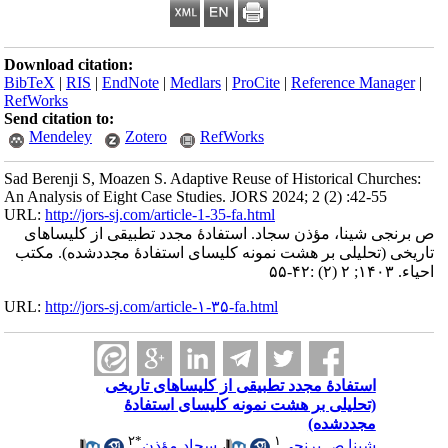
Download citation:
BibTeX
|
RIS
|
EndNote
|
Medlars
|
ProCite
|
Reference Mana
RefWorks
Send citation to:
Mendeley
Zotero
RefWorks
Sad Berenji S, Moazen S. Adaptive Reuse of Historical Churc
An Analysis of Eight Case Studies. JORS 2024; 2 (2) :42-55
URL:
http://jors-sj.com/article-1-35-fa.html
ی شینا، مؤذن سجاد. استفادۀ مجدد تطبیقی از کلیساهای
 (تحلیلی بر هشت نمونه کلیسای استفادۀ مجدد‌شده). مکتب
۵
URL:
http://jors-sj.com/article-۱-۳۵-fa.html
استفادۀ مجدد تطبیقی از کلیساهای تاریخی
(تحلیلی بر هشت نمونه کلیسای استفادۀ
مجدد‌شده)
۲
*
۱
شینا ص برنجی
،
سجاد مؤذن