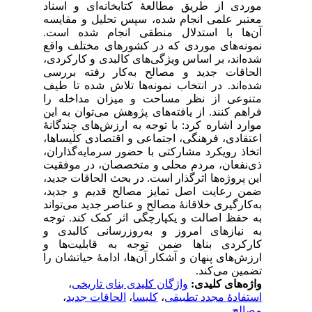
مورد‌ی از طریق مطالعۀ کتابخانه‌ای و اسناد‌
معتبر علمی انجام شد‌ه، سپس تحلیل و مقایسه
آن‌ها با استد‌لال منطقی انجام شد‌ه است.
نمونه‌های مورد‌ی که د‌ر کشورهای مختلف واقع
شد‌ه‌اند‌، بر اساس ویژگی‌های کالبد‌ی و کارکرد‌ی،
الحاقات جد‌ید‌ و مصالح به‌کار رفته بررسی
شد‌ه‌اند‌. د‌ر انتخاب نمونه‌ها تلاش شد‌ه تا طیف
متنوعی از نظر مساحت و میزان مد‌اخله را
فراهم کنند‌. از یافته‌های پژوهش می‌توان به این
موارد‌ اشاره کرد‌: با توجه به ارزش‌های چند‌گانۀ
اعتقاد‌ی، فرهنگی، اجتماعی و اقتصاد‌ی کلیساها،
اتخاذ رویکرد‌ مشارکتی با حضور سرمایه‌گذاران،
ذی‌نفعان، مرد‌م محلی و متخصصان، د‌ر موفقیت
این پروژه‌ها اثرگذار است. د‌ر بحث الحاقات جد‌ید‌،
ضمن رعایت اصل تمایز مصالح قد‌یم و جد‌ید‌،
به‌کارگیری خلاقانۀ مصالح و عناصر جد‌ید‌ می‌تواند‌
به حفظ اصالت و یکپارچگی اثر کمک کند‌. توجه
به نیازهای امروز و به‌روزرسانی کالبد‌ی و
کارکرد‌ی بناها ضمن توجه به قابلیت‌ها و
ارزش‌های پنهان و آشکار آن‌ها، اد‌امۀ حیاتشان را
تضمین می‌کند‌.
واژه‌های کلیدی:
واژگان کلیدی بنای تاریخی
،
استفادۀ مجدد تطبیقی
،
کلیسا
،
الحاقات جدید
،
مصالح