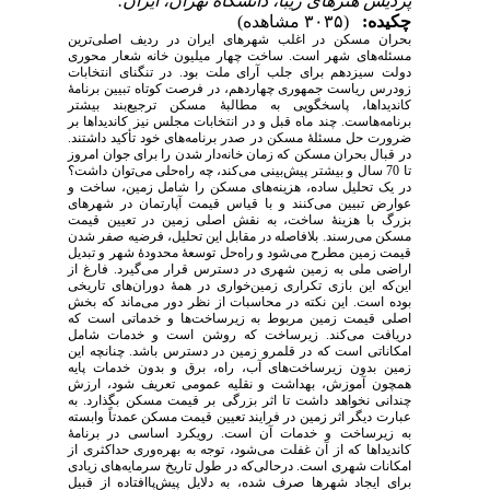
پردیس هنرهای زیبا، دانشگاه تهران، ایران.
چکیده:
(۳۰۳۵ مشاهده)
بحران مسکن در اغلب شهرهای ایران در ردیف اصلی‌ترین
مسئله‌های شهر است. ساخت چهار میلیون خانه شعار محوری
دولت سیزدهم برای جلب آرای ملت بود. در تنگنای انتخابات
زودرس ریاست جمهوری چهاردهم، در فرصت کوتاه تبیین برنامۀ
کاندیداها، پاسخگویی به مطالبۀ مسکن ترجیع‌بند بیشتر
برنامه‌هاست. چند ماه قبل و در انتخابات مجلس نیز کاندیداها بر
ضرورت حل مسئلۀ مسکن در صدر برنامه‌های خود تأکید داشتند.
در قبال بحران مسکن که زمان خانه‌دار شدن را برای جوان امروز
تا 70 سال و بیشتر پیش‌بینی می‌کند، چه راه‌حلی می‌توان داشت؟
در یک تحلیل ساده، هزینه‌های مسکن را شامل زمین، ساخت و
عوارض تبیین می‌کنند و با قیاس قیمت آپارتمان در شهرهای
بزرگ با هزینۀ ساخت، به نقش اصلی زمین در تعیین قیمت
مسکن می‌رسند. بلافاصله در مقابل این تحلیل، فرضیه صفر شدن
قیمت زمین مطرح می‌شود و راه‌حل توسعۀ محدودۀ شهر و تبدیل
اراضی ملی به زمین شهری در دسترس قرار می‌گیرد. فارغ از
این‌که این بازی تکراری زمین‌خواری در همۀ دوران‌های تاریخی
بوده است. این نکته در محاسبات از نظر دور می‌ماند که بخش
اصلی قیمت زمین مربوط به زیرساخت‌ها و خدماتی است که
دریافت می‌کند. زیرساخت‌ که روشن است و خدمات شامل
امکاناتی است که در قلمرو زمین در دسترس باشد. چنانچه این
زمین بدون زیرساخت‌های آب، راه، برق و بدون خدمات پایه
همچون آموزش، بهداشت و نقلیه عمومی تعریف شود، ارزش
چندانی نخواهد داشت تا اثر بزرگی بر قیمت مسکن بگذارد. به
عبارت دیگر اثر زمین در فرایند تعیین قیمت مسکن عمدتاً وابسته
به زیرساخت و خدمات آن است. رویکرد اساسی در برنامۀ
کاندیداها که از آن غفلت می‌شود، توجه به بهره‌وری حداکثری از
امکانات شهری است. درحالی‌که در طول تاریخ سرمایه‌های زیادی
برای ایجاد شهرها صرف شده، به دلایل پیش‌پا‌افتاده از قبیل