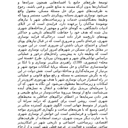
توسعۀ طرح‌های جامع یا افسانه‌هایی همچون سرانه‌ها و
استانداردها بدون آن‌که مستند به منابع علمی و فنی باشند، رجوع
به ظرفیت‌های شهر برای حل مسئلۀ مسکن، مغفول واقع
می‌شود. نوسازی شهری به‌مثابه رویکردی دائمی، مستمر و پویا که
وظیفۀ به‌هنگام‌شدن خدمات و زیرساخت‌های شهر با نیازهای
نوشوندۀ ساکنان را برعهده دارد، فرایندی است که در لابلای
ادبیات دانشگاهی، به‌ گونه‌ای خاص و مهجور از مداخله‌های شهری
بدل شده که هدف خود را حفاظت کالبدهای تاریخی و حداکثر
پهنه‌های تاریخ‌مند قرار داده است. در‌حالی‌که فرایند نوسازی
شهری، چرخه‌ای دائمی و ضروری است که در قبال نیازهای پویای
انسان و اجتماع، جریان داشتن آن ضروری است. در این صورت
در مقابل بحران مسکن در شهرهای امروز ایران، نوسازی شهری
است که وظیفه دارد به پیش‌بینی راه‌حل‌های درخور و عملیاتی
براساس توانایی‌های شهر و شهروندان بپردازد. طرح «هستۀ امن
محله» (منصوری، 1399)، راهبردی متکی‌بر نوسازی و با اتکا بر
توانمندسازی ساکنان و حل مسئله‌ بر‌پایۀ امکانات موجود شهر و
بی‌نیاز از سرمایه‌گذاری و مداخلۀ دولتی است. نقش دولت در این
راه به نگرش سیستمی به مسئله و رفع موانع قانونی و عملیاتی
در راه استقرار جریان نوسازی شهر با هدف بهره‌وری افزون‌تر از
امکانات و زیرساخت‌ها معطوف می‌شود. این نگاه به شهر، که آن
را سرمایه‌ای بی‌بدیل برای حفاظت و انتقال به نسل‌های آینده
می‌شناسد، مانع از توسعۀ بی‌رویۀ ساخت‌وساز در منابع طبیعی و
هدر دادن سرمایه‌ها در اعطای تراکم‌های حداقلی به محیط‌های
شهری است. روشن است برای کشوری که درآمد سرانۀ آن
پایین‌تر از متوسط جهانی است، الگوی شهری گسترده متکی ‌بر
اراضی وسیع که با هزینه‌های ساخت و نگهداری افزون‌تری مواجه
است، ناصواب و فرسایشی است. این خوانش از نوسازی شهری
یا به عبارت دیگر مرمت شهری، درصدد استفاده از ظرفیت‌های
اقتصادی، زیرساختی، اجتماعی و تاریخی شهر در امکان‌پذیر
ساختن سکونت و فعالیت در عرصه فعلی شهر است و از ارجاع