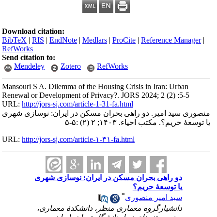
Download citation:
BibTeX
|
RIS
|
EndNote
|
Medlars
|
ProCite
|
Reference Mana
RefWorks
Send citation to:
Mendeley
Zotero
RefWorks
Mansouri S A. Dilemma of the Housing Crisis in Iran: Urban
Renewal or Development of Privacy?. JORS 2024; 2 (2) :5-5
URL:
http://jors-sj.com/article-1-31-fa.html
 سید امیر. دو راهی بحران مسکن در ایران: نوسازی شهری
حریم؟. مکتب احیاء. ۱۴۰۳; ۲ (۲) :۵-۵
URL:
http://jors-sj.com/article-۱-۳۱-fa.html
دو راهی بحران مسکن در ایران: نوسازی شهری
یا توسعۀ حریم؟
*
سید امیر منصوری
دانشیارگروه معماری منظر، دانشکدۀ معماری،