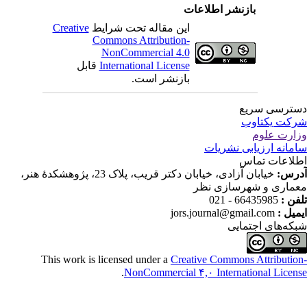
بازنشر اطلاعات
این مقاله تحت شرایط
Creative
Commons Attribution-
NonCommercial 4.0
International License
قابل
بازنشر است.
 سریع
کتاوب
لوم
رزیابی نشریات
 تماس
خیابان آزادی، خیابان دکتر قریب، پلاک 23، پژوهشکدۀ هنر،
و شهرسازی نظر
66435985 - 
jors.journal@gmail.co
 اجتمایی
This work is licensed under a
Creative Commons Attr
.
NonCommercial ۴,۰ International