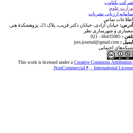
کتاوب
لوم
رزیابی نشریات
 تماس
خیابان آزادی، خیابان دکتر قریب، پلاک 23، پژوهشکدۀ هنر،
و شهرسازی نظر
66435985 - 
jors.journal@gmail.co
 اجتمایی
This work is licensed under a
Creative Commons Attr
.
NonCommercial ۴,۰ International