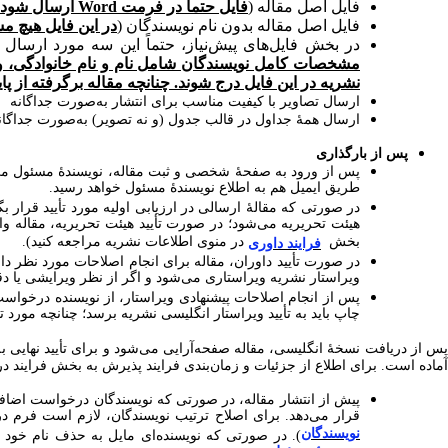
فایل اصل مقاله (
فایل حتماً در فرمت Word ارسال شود. ترجیحاً بدون نام نویسندگان
فایل اصل مقاله بدون نام نویسندگان (
در این فایل هیچ مشخص
در بخش فایل‌های پیش‌نیاز، حتماً این سه مورد ارسال
مشخصات کامل نویسندگان شامل نام و نام خانوادگی، و
نشریه در این فایل درج شوند. چنانچه مقاله برگرفته از 
ارسال تصاویر با کیفیت مناسب برای انتشار به‌صورت جداگانه
ارسال همۀ جداول در قالب جدول (و نه تصویر) به‌صورت جداگان
پس از بارگذاری
پس از ورود به صفحۀ شخصی و ثبت مقاله، نویسندۀ مسئول می‌ت
طریق ایمیل هم به اطلاع نویسندۀ مسئول خواهد رسید.
در صورتی که مقالۀ ارسالی در ارزیابی اولیه مورد تأیید قرا
هیئت تحریریه می‌شود؛ در صورت تأیید هیئت تحریریه، مقاله و
بخش
در منوی اطلاعات نشریه مراجعه کنید).
فرایند داوری
در صورت تأیید داوران، مقاله برای انجام اصلاحات مورد نظر دا
ویراستار نشریه ویراستاری می‌شود و اگر از نظر ویرایشی یا دقت
پس از انجام اصلاحات پیشنهادی ویراستار، از نویسنده درخواس
چاپ باید به تأیید ویراستار انگلیسی نشریه برسد؛ چنانچه مورد تأ
پس از دریافت نسخۀ انگلیسی، مقاله صفحه‌آرایی می‌شود و برای تأیید نهایی به 
آماده است. برای اطلاع از جزئیات و زمان‌بندی فرایند پذیرش به بخش فرایند در
پیش از انتشار مقاله، در صورتی که نویسندگان درخواست اضافه ش
قرار می‌دهد. برای اصلاح ترتیب نویسندگان، لازم است فرم 
نویسندگان
). در صورتی که نویسنده‌ای مایل به حذف نام خود 