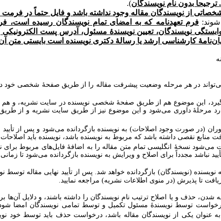
).
اتی از نویسندگان مقاله وجود نداشته باشد و فایل حتماً در فرمت Word ارسال شود
 شوند:
فرم تعهدنامه که به امضای تمام نویسندگان رسیده است، فرم 
ابستگی نویسندگان، تعیین نویسندۀ مسئول، آدرس پست الکترونیکی 
پایان‌نامۀ کارشناسی ارشد یا رسالۀ دکتری نویسنده است بایستی متن 
ه
واند در هر مرحله وضعیت پیشرفت مقاله را از طریق صفحۀ شخصی خود در سای
ر بگیرد، این موضوع هم از طریق صفحۀ شخصی نویسنده در سایت نشریه، و هم 
ارد مرحلۀ داوری می‌شود و این موضوع نیز از طریق سایت نشریه و از طریق ا
وران (در صورت وجود اصلاحات) به نویسنده بازگردانده می‌شود و پس از تأیید 
 منابع نقصی داشته باشد که مربوط به نویسنده باشد، نویسنده باید اصلاحات لا
ت می‌شود نسخۀ انگلیسی تمام متن مقاله را به اضافۀ فایل‌های مربوط برای ن
یید نباشد مجدداً برای اصلاح و ویرایش به نویسنده بازگردانده می‌شود تا زمانی 
نویسنده (نویسندگان) بازگردانده خواهد شد. پس از تأیید نهایی مقاله توسط نو
یافت تا پذیرش (در منوی اطلاعات نشریه) مراجعه نمایید.
دن، حذف و یا اصلاح ترتیب نام نویسندگان را داشته باشند، و دلایل آن‌ها برا
درخواست توسط نویسندۀ مسئول تکمیل و توسط تمامی نویسندگان امضا شود و
به عنوان یکی از نویسندگان مقاله باشد، درخواست حذف باید توسط خود نوی