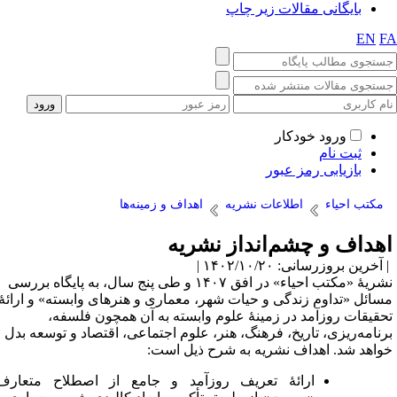
یگانی مقالات زیر چاپ
ورود خودکار
ت نام
زیابی رمز عبور
حیاء
اطلاعات نشریه
اهداف و زمینه‌ها
 و چشم‌انداز نشریه
زرسانی: ۱۴۰۲/۱۰/۲۰ |
نشریۀ «مکتب احیاء» در افق ۱۴۰۷ و طی پنج سال، به پایگاه بررسی
تداوم زندگی و حیات شهر، معماری و هنرهای وابسته» و ارائۀ
 روزآمد در زمینۀ علوم وابسته به آن همچون فلسفه،
ریزی، تاریخ، فرهنگ، هنر، علوم اجتماعی، اقتصاد و توسعه بدل
د. اهداف نشریه به شرح ذیل
است
:
ارائۀ تعریف روزآمد و جامع از اصطلاح متعارف