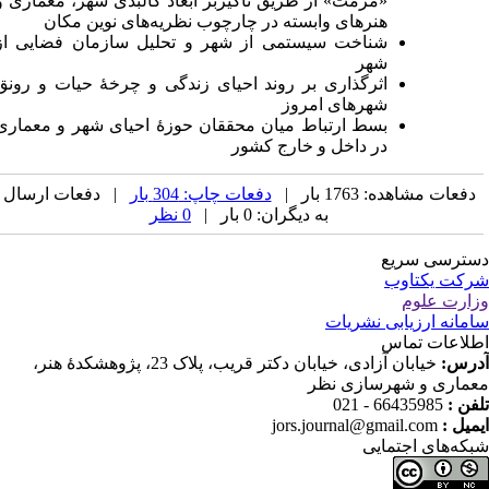
«مرمت» از طریق تأکیربر ابعاد کالبدی شهر، معماری و
هنرهای وابسته در چارچوب نظریه‌های نوین مکان
شناخت سیستمی از شهر و تحلیل سازمان فضایی از
شهر
اثرگذاری بر روند احیای زندگی و چرخۀ حیات و رونق
شهرهای امروز
بسط ارتباط میان محققان حوزۀ احیای شهر و معماری
در داخل و خارج کشور
هده: 1763 بار |
دفعات چاپ: 304 بار
| دفعات ارسال
به دیگران: 0 بار |
0 نظر
 سریع
کتاوب
لوم
رزیابی نشریات
 تماس
خیابان آزادی، خیابان دکتر قریب، پلاک 23، پژوهشکدۀ هنر،
و شهرسازی نظر
66435985 - 
jors.journal@gmail.co
 اجتمایی