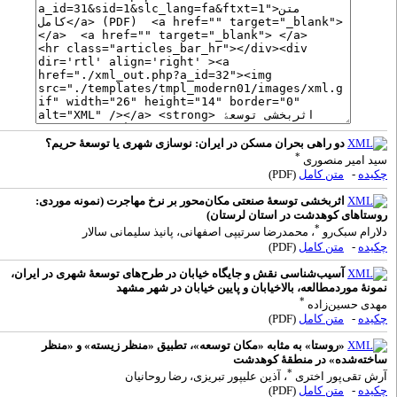
دو راهی بحران مسکن در ایران: نوسازی شهری یا توسعۀ حریم؟
*
ر منصوری
متن کامل
(PDF)
اثربخشی توسعۀ صنعتی مکان‌محور بر نرخ مهاجرت (نمونه موردی:
ی کوهدشت در استان لرستان)
*
بک‌رو
، محمدرضا سرتیپی اصفهانی، پانیذ سلیمانی سالار
متن کامل
(PDF)
آسیب‌شناسی نقش و جایگاه خیابان در طرح‌های توسعۀ شهری در ایران،
ردمطالعه، بالاخیابان و پایین خیابان در شهر مشهد
*
ین‌زاده
متن کامل
(PDF)
«روستا» به مثابه «مکان توسعه»، تطبیق «منظر زیسته» و «منظر
ده» در منطقۀ کوهدشت
*
‌پور اختری
، آذین علیپور تبریزی، رضا روحانیان
متن کامل
(PDF)