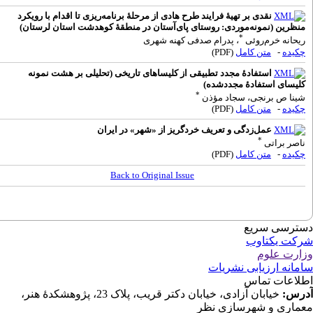
نقدی بر تهیۀ فرایند طرح هادی از مرحلۀ برنامه‌ریزی تا اقدام با رویکرد
(نمونه‌موردی: روستای پای‌آستان در منطقۀ کوهدشت استان لرستان)
*
خرم‌روئی
، پدرام صدفی کهنه شهری
متن کامل
(PDF)
استفادۀ مجدد تطبیقی از کلیساهای تاریخی (تحلیلی بر هشت نمونه
استفادۀ مجدد‌شده)
*
برنجی، سجاد مؤذن
متن کامل
(PDF)
عمل‌‎زدگی و تعریف خردگریز از «شهر» در ایران
*
اتی
متن کامل
(PDF)
Back to Original Issue
 سریع
کتاوب
لوم
رزیابی نشریات
 تماس
خیابان آزادی، خیابان دکتر قریب، پلاک 23، پژوهشکدۀ هنر،
و شهرسازی نظر