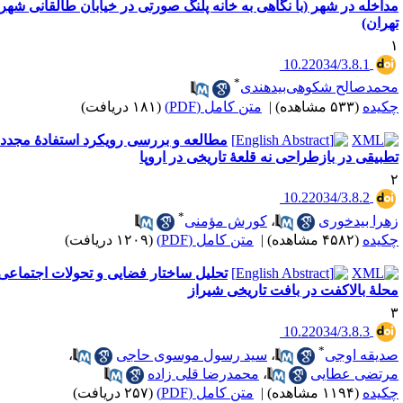
در شهر (با نگاهی به خانه پلنگ صورتی در خیابان طالقانی شهر
‎ 10.22034/3.
*
لح شکوهی‌بیدهندی
هده)
|
متن کامل (PDF)
(۱۸۱ دریافت)
مطالعه و بررسی رویکرد استفادۀ مجدد
ر بازطراحی نه قلعۀ تاریخی در اروپا‌
‎ 10.22034/3.
*
دخوری
،
کورش مؤمنی
اهده)
|
متن کامل (PDF)
(۱۲۰۹ دریافت)
تحلیل ساختار فضایی و تحولات اجتماعی
لاکفت در بافت تاریخی شیراز
‎ 10.22034/3.
*
اوجی
،
سید رسول موسوی حاجی
،
عطایی
،
محمدرضا قلی زاده
اهده)
|
متن کامل (PDF)
(۲۵۷ دریافت)