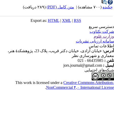
هده)
|
متن کامل (PDF)
(۲۸۹ دریافت)
Export as:
HTML
|
XML
|
RSS
 سریع
کتاوب
لوم
رزیابی نشریات
 تماس
خیابان آزادی، خیابان دکتر قریب، پلاک 23، پژوهشکدۀ هنر،
و شهرسازی نظر
66435985 - 
jors.journal@gmail.co
 اجتمایی
This work is licensed under a
Creative Commons Attr
.
NonCommercial ۴,۰ International