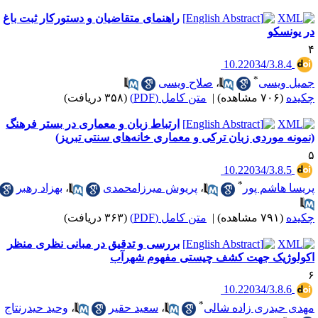
راهنمای متقاضیان و دستورکار ثبت باغ
کو
‎ 10.22034/3.
*
یسی
،
صلاح ویسی
هده)
|
متن کامل (PDF)
(۳۵۸ دریافت)
ارتباط زبان و معماری در بستر فرهنگ
موردی زبان ترکی و معماری خانه‌های سنتی تبریز)
‎ 10.22034/3.
*
اشم پور
،
پریوش میرزامحمدی
،
بهزاد رهبر
هده)
|
متن کامل (PDF)
(۳۶۳ دریافت)
بررسی و تدقیق در مبانی نظری منظر
یک جهت کشف چیستی مفهوم شهرآب
‎ 10.22034/3.
*
دری زاده شالی
،
سعید حقیر
،
وحید حیدرنتاج