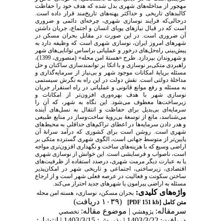
مهجور از مداخله‌های شهری بدل شده که هدف خود را حفاظت
کالبدهای تاریخی و حداکثر پهنه‌های تاریخ‌مند قرار داده است.
در‌حالی‌که فرایند نوسازی شهری، چرخه‌ای دائمی و ضروری
است که در قبال نیازهای پویای انسان و اجتماع، جریان داشتن
آن ضروری است. در این صورت در مقابل بحران مسکن در
شهرهای امروز ایران، نوسازی شهری است که وظیفه دارد به
پیش‌بینی راه‌حل‌های درخور و عملیاتی براساس توانایی‌های شهر
و شهروندان بپردازد. طرح «هستۀ امن محله» (منصوری، 1399)،
راهبردی متکی‌بر نوسازی و با اتکا بر توانمندسازی ساکنان و حل
مسئله‌ بر‌پایۀ امکانات موجود شهر و بی‌نیاز از سرمایه‌گذاری و
مداخلۀ دولتی است. نقش دولت در این راه به نگرش سیستمی
به مسئله و رفع موانع قانونی و عملیاتی در راه استقرار جریان
نوسازی شهر با هدف بهره‌وری افزون‌تر از امکانات و
زیرساخت‌ها معطوف می‌شود. این نگاه به شهر، که آن را
سرمایه‌ای بی‌بدیل برای حفاظت و انتقال به نسل‌های آینده
می‌شناسد، مانع از توسعۀ بی‌رویۀ ساخت‌وساز در منابع طبیعی
و هدر دادن سرمایه‌ها در اعطای تراکم‌های حداقلی به محیط‌های
شهری است. روشن است برای کشوری که درآمد سرانۀ آن
پایین‌تر از متوسط جهانی است، الگوی شهری گسترده متکی ‌بر
اراضی وسیع که با هزینه‌های ساخت و نگهداری افزون‌تری مواجه
است، ناصواب و فرسایشی است. این خوانش از نوسازی شهری
یا به عبارت دیگر مرمت شهری، درصدد استفاده از ظرفیت‌های
اقتصادی، زیرساختی، اجتماعی و تاریخی شهر در امکان‌پذیر
ساختن سکونت و فعالیت در عرصه فعلی شهر است و از ارجاع
مسئله به اراضی پیرامون یا شهرهای جدید احتراز می‌کند.
واژه‌های کلیدی:
،
،
بحران مسکن
نوسازی
هسته امن محله
(۱۰۳۹ دریافت)
متن کامل
[PDF 151 kb]
سرمقاله:
| موضوع مقاله:
پژوهشي
تخصصي
دریافت: 1403/3/22 | پذیرش: 1403/3/15 | انتشار: