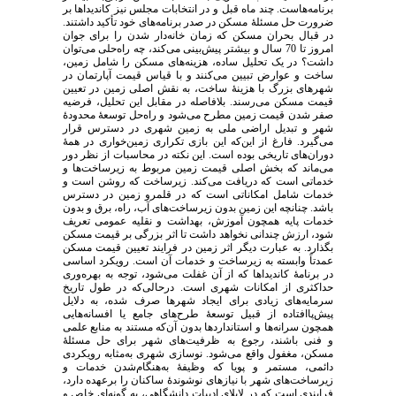
برنامه‌هاست. چند ماه قبل و در انتخابات مجلس نیز کاندیداها بر
ضرورت حل مسئلۀ مسکن در صدر برنامه‌های خود تأکید داشتند.
در قبال بحران مسکن که زمان خانه‌دار شدن را برای جوان
امروز تا 70 سال و بیشتر پیش‌بینی می‌کند، چه راه‌حلی می‌توان
داشت؟ در یک تحلیل ساده، هزینه‌های مسکن را شامل زمین،
ساخت و عوارض تبیین می‌کنند و با قیاس قیمت آپارتمان در
شهرهای بزرگ با هزینۀ ساخت، به نقش اصلی زمین در تعیین
قیمت مسکن می‌رسند. بلافاصله در مقابل این تحلیل، فرضیه
صفر شدن قیمت زمین مطرح می‌شود و راه‌حل توسعۀ محدودۀ
شهر و تبدیل اراضی ملی به زمین شهری در دسترس قرار
می‌گیرد. فارغ از این‌که این بازی تکراری زمین‌خواری در همۀ
دوران‌های تاریخی بوده است. این نکته در محاسبات از نظر دور
می‌ماند که بخش اصلی قیمت زمین مربوط به زیرساخت‌ها و
خدماتی است که دریافت می‌کند. زیرساخت‌ که روشن است و
خدمات شامل امکاناتی است که در قلمرو زمین در دسترس
باشد. چنانچه این زمین بدون زیرساخت‌های آب، راه، برق و بدون
خدمات پایه همچون آموزش، بهداشت و نقلیه عمومی تعریف
شود، ارزش چندانی نخواهد داشت تا اثر بزرگی بر قیمت مسکن
بگذارد. به عبارت دیگر اثر زمین در فرایند تعیین قیمت مسکن
عمدتاً وابسته به زیرساخت و خدمات آن است. رویکرد اساسی
در برنامۀ کاندیداها که از آن غفلت می‌شود، توجه به بهره‌وری
حداکثری از امکانات شهری است. درحالی‌که در طول تاریخ
سرمایه‌های زیادی برای ایجاد شهرها صرف شده، به دلایل
پیش‌پا‌افتاده از قبیل توسعۀ طرح‌های جامع یا افسانه‌هایی
همچون سرانه‌ها و استانداردها بدون آن‌که مستند به منابع علمی
و فنی باشند، رجوع به ظرفیت‌های شهر برای حل مسئلۀ
مسکن، مغفول واقع می‌شود. نوسازی شهری به‌مثابه رویکردی
دائمی، مستمر و پویا که وظیفۀ به‌هنگام‌شدن خدمات و
زیرساخت‌های شهر با نیازهای نوشوندۀ ساکنان را برعهده دارد،
فرایندی است که در لابلای ادبیات دانشگاهی، به‌ گونه‌ای خاص و