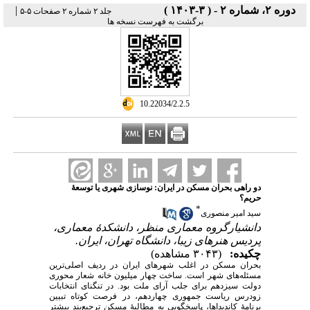
دوره ۲، شماره ۲ - ( ۳-۱۴۰۳ )
|
جلد ۲ شماره ۲ صفحات ۵-۵
برگشت به فهرست نسخه ها
‎ 10.22034/2.2.5
دو راهی بحران مسکن در ایران: نوسازی شهری یا توسعۀ
حریم؟
*
سید امیر منصوری
دانشیارگروه معماری منظر، دانشکدۀ معماری،
پردیس هنرهای زیبا، دانشگاه تهران، ایران.
چکیده:
(۳۰۴۳ مشاهده)
بحران مسکن در اغلب شهرهای ایران در ردیف اصلی‌ترین
مسئله‌های شهر است. ساخت چهار میلیون خانه شعار محوری
دولت سیزدهم برای جلب آرای ملت بود. در تنگنای انتخابات
زودرس ریاست جمهوری چهاردهم، در فرصت کوتاه تبیین
برنامۀ کاندیداها، پاسخگویی به مطالبۀ مسکن ترجیع‌بند بیشتر